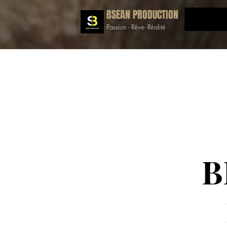
BSEAN PRODUCTION
Passion - Rêve- Réalité
B
BSEAN