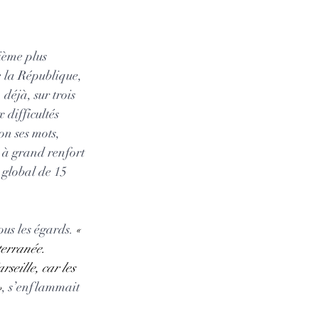
 la République, 
déjà, sur trois 
difficultés 
on ses mots, 
n à grand renfort 
 global de 15 
us les égards. 
« 
terranée. 
seille, car les 
»
, s’enflammait 