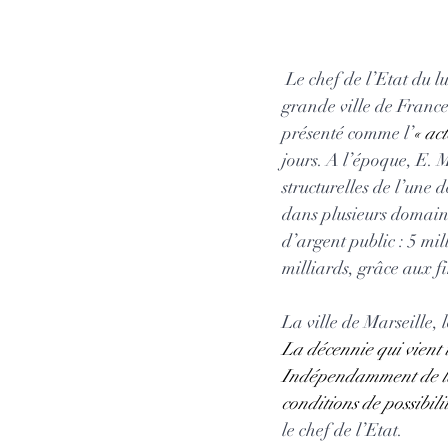
 Le chef de l’Etat du lundi 26 au mercredi 28 juin, est en déplacement dans la deuxième plus 
grande ville de Franc
présenté comme l’
« act
jours. A l’époque, E. 
structurelles de l’une d
dans plusieurs domaines
d’argent public : 5 mil
milliards, grâce aux fi
La ville de Marseille, 
La décennie qui vient 
Indépendamment de la v
conditions de possibili
le chef de l’Etat. 