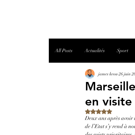
All Posts
Actualités
Sport
james keou
26 juin 2
Marseill
en visite
Noté NaN étoiles sur 
Deux ans après avoir l
de l’Etat s’y rend à n
des sujets prioritaires