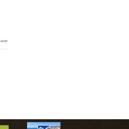
 note
isme face au chaos
tique : La fin des
nces en France ?