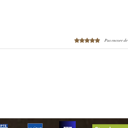
Noté 0 étoile sur 5.
Pas encore de
TUNISIE:Des migrants
Tour
subsahariens Tabassés
clima
comme des animaux, sont
vaca
coincés entre Tunisie et la
Lybie