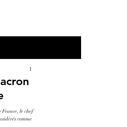
Macron
e
 France, le chef 
considérés comme 