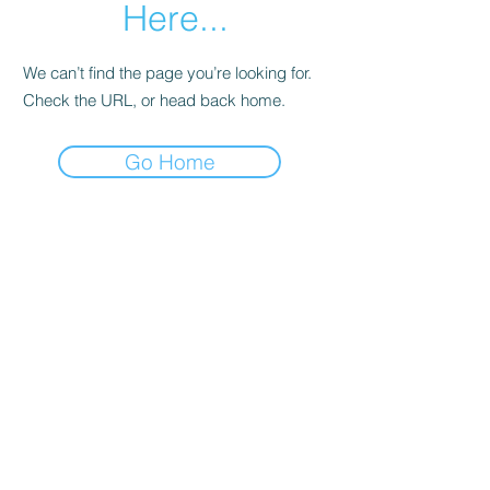
Here...
We can’t find the page you’re looking for.
Check the URL, or head back home.
Go Home
STRASBOURG
Siege social: 69 Rue de
Lyon,
Fegersheim, 67640
Bseanproduction67@gmail.com
NICE
4 rue Grammont, 06100 NICE
Bseanproduction67@gmail.com