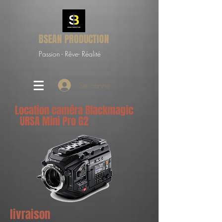
BSEAN PRODUCTION
Passion - Rêve- Réalité
Se connecter
Location caméra Blackmagic
URSA Mini Pro G2
livraison