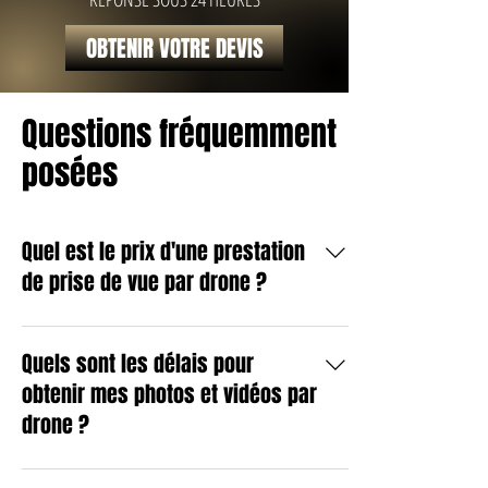
OBTENIR VOTRE DEVIS
Questions fréquemment
posées
Quel est le prix d'une prestation
de prise de vue par drone ?
Le tarif d'une prestation dépend de la
complexité de la mission, de la durée de vol
Quels sont les délais pour
nécessaire, de la zone géographique ainsi que
obtenir mes photos et vidéos par
du niveau de post-production souhaité. Pour
drone ?
chaque projet, nous utilisons un drone
professionnel afin de vous garantir un rendu
Pour une prestation classique, les fichiers