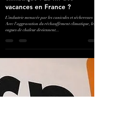
Benjamin Spiesser: Rédacteur chez Bsean Media TV
7 juil. 2023
2 min de lecture
Tourisme face au chaos
climatique : La fin des
vacances en France ?
L’industrie menacée par les canicules et sécheresses
Avec l'aggravation du réchauffement climatique, les
vagues de chaleur deviennent...