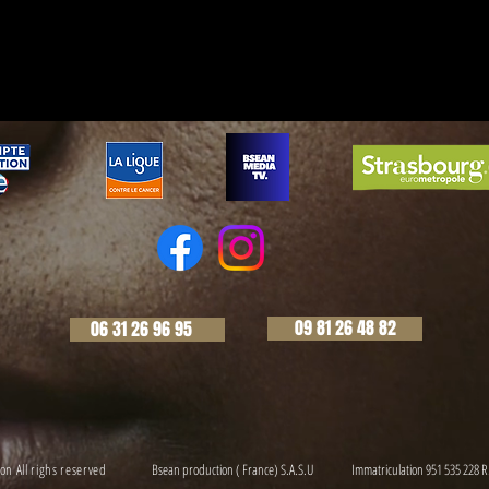
09 81 26 48 82
06 31 26 96 95
n All righs reserved
Bsean production ( France) S.A.S.U
Immatriculation 951 535 228 R