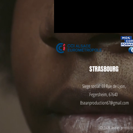
STRASBOURG
Siege social: 69 Rue de
Lyon,
Fegersheim, 67640
Bseanproduction67@gmail.com
© 2026 Bsean productio