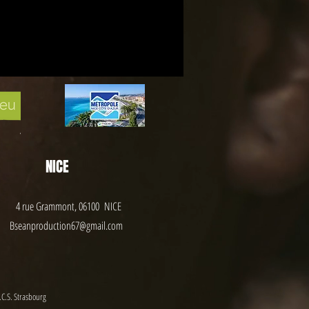
NICE
4 rue Grammont, 06100 NICE
Bseanproduction67@gmail.com
.C.S. Strasbourg