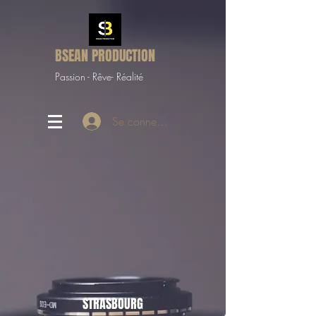
BSEAN PRODUCTION
Passion - Rêve- Réalité
Se connecter
STRASBOURG