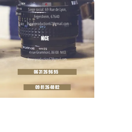
Siege social: 69 Rue de
Lyon,
Fegersheim, 67640
Bseanproduction67@gmail.com
NICE
4 rue Grammont, 06100 NICE
Bseanproduction67@gmail.com
06 31 26 96 95
09 81 26 48 82