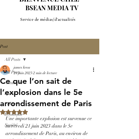
SEAN MEDIA TV
Service de médias/d’actualités
Post
All Posts
james keou
All Posts
21 juin 2023
2 min de lecture
Ce que l’on sait de
Actualités
l’explosion dans le 5e
Sport
arrondissement de Paris
Culture
Noté NaN étoiles sur 5.
Economie
Une importante explosion est survenue ce 
Société
mercredi 21 juin 2023 dans le 5e 
arrondissement de Paris, au environ de 