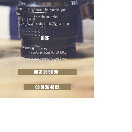
Siege social: 69 Rue de
Lyon,
Fegersheim, 67640
Bseanproduction67@gmail.com
NICE
4 rue Grammont, 06100 NICE
Bseanproduction67@gmail.com
06 31 26 96 95
09 81 26 48 82