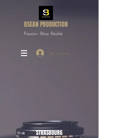
BSEAN PRODUCTION
Passion - Rêve- Réalité
Se connecter
STRASBOURG