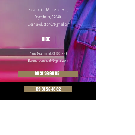
Siege social: 69 Rue de
Lyon,
Fegersheim, 67640
Bseanproduction67@gmail.com
NICE
4 rue Grammont, 06100 NICE
Bseanproduction67@gmail.com
06 31 26 96 95
09 81 26 48 82