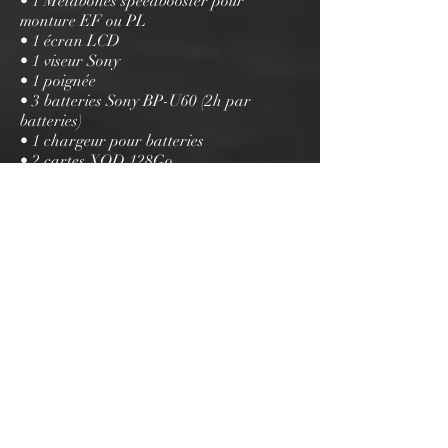
• 1 Metabones speedbooster pour
monture EF ou PL
• 1 écran LCD
• 1 viseur Sony
• 1 poignée
• 3 batteries Sony BP-U60 (2h par
batteries)
• 1 chargeur pour batteries
• 2 cartes XQD 128Go
• 1 sac à dos Petrol ou 1 PeliCase
5 objectifs Zeiss CP2
ainsi que des zooms
Canon série L disponibles sur demande.
STRASBOURG
Siege social: 69 Rue de
Lyon,
Fegersheim, 67640
Bseanproduction67@gmail.com
NICE