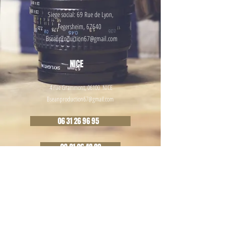
Siege social: 69 Rue de
Lyon,
Fegersheim, 67640
Bseanproduction67@gmail.com
NICE
4 rue Grammont, 06100 NICE
Bseanproduction67@gmail.com
06 31 26 96 95
09 81 26 48 82