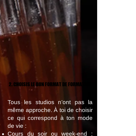
2. CHOISIS LE BON FORMAT DE FORMATION
2. CHOISIS LE BON FORMAT DE FORMATION
Tous les studios n’ont pas la
même approche. À toi de choisir
ce qui correspond à ton mode
de vie :
Cours du soir ou week-end :