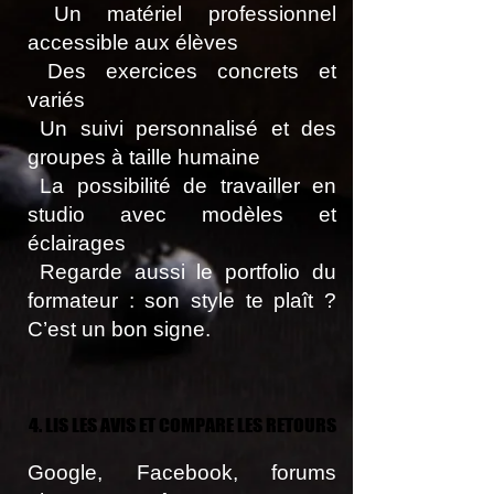
Un matériel professionnel
accessible aux élèves
Des exercices concrets et
variés
Un suivi personnalisé et des
groupes à taille humaine
La possibilité de travailler en
studio avec modèles et
éclairages
Regarde aussi le portfolio du
formateur : son style te plaît ?
C’est un bon signe.
4. LIS LES AVIS ET COMPARE LES RETOURS
4. LIS LES AVIS ET COMPARE LES RETOURS
Google, Facebook, forums