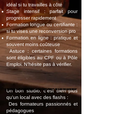
idéal si tu travailles à côté
Stage intensif : parfait pour
progresser rapidement
Formation longue ou certifiante :
si tu vises une reconversion pro
Formation en ligne : pratique et
souvent moins coûteuse
Astuce : certaines formations
sont éligibles au CPF ou à Pôle
Emploi. N’hésite pas à vérifier.
3. PRIVILÉGIE UN STUDIO AVEC DU MATÉRIEL PRO ET UN BON ENCADREMENT
3. PRIVILÉGIE UN STUDIO AVEC DU MATÉRIEL PRO ET UN BON ENCADREMENT
Un bon studio, c’est bien plus
qu’un local avec des flashs :
Des formateurs passionnés et
pédagogues