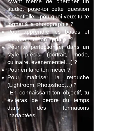
Avant même de chercher un
studio, pose-toi cette question
essentielle : pourquoi veux-tu te
former à la photographie ?
Pour apprendre les bases et
comprendre ton appareil ?
Pour te perfectionner dans un
style précis (portrait, mode,
culinaire, événementiel…) ?
Pour en faire ton métier ?
Pour maîtriser la retouche
(Lightroom, Photoshop…) ?
En connaissant ton objectif, tu
éviteras de perdre du temps
dans des formations
inadaptées.