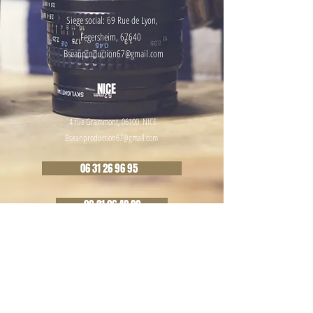
Siege social: 69 Rue de
Lyon,
Fegersheim, 67640
Bseanproduction67@gmail.com
NICE
4 rue Grammont, 06100 NICE
Bseanproduction67@gmail.com
06 31 26 96 95
09 81 26 48 82