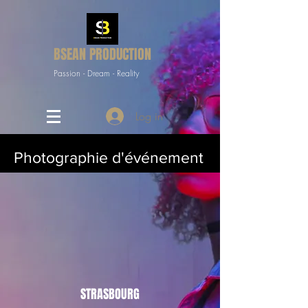
BSEAN PRODUCTION
Passion - Dream - Reality
Log in
Photographie d'événement
STRASBOURG