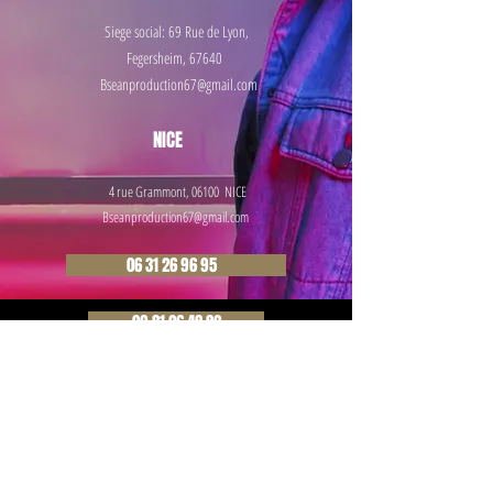
Siege social: 69 Rue de
Lyon,
Fegersheim, 67640
Bseanproduction67@gmail.com
NICE
4 rue Grammont, 06100 NICE
Bseanproduction67@gmail.com
06 31 26 96 95
09 81 26 48 82